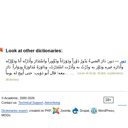
Look at other dictionaries:
دور
— دور: دَارَ الشيءُ يَدُورُ دَوْراً ودَوَرَاناً ودُؤُوراً واسْتَدَارَ وأَدَرْتُه أَنا ودَوَّرْتُه
وأَدَارَه غيره ودَوَّرَ به ودُرْتُ به وأَدَرْت اسْتَدَرْتُ، ودَاوَرَهُ مُدَاوَرَةً ودِوَاراً: دَارَ
معه؛ قال أَبو ذؤيب: حتى أُتِيح له يوماً… …
Lisan Al Arab. Arabic explanatory
dictionary
© Academic, 2000-2026
18+
Contact us:
Technical Support
,
Advertising
Dictionaries export
, created on PHP,
Joomla,
Drupal,
WordPress,
MODx.