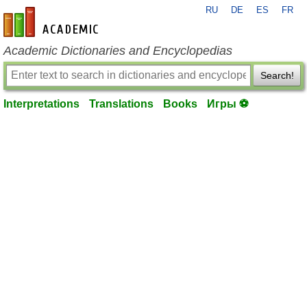
RU
DE
ES
FR
en-academic.com
Academic Dictionaries and Encyclopedias
Search!
Interpretations
Translations
Books
Игры ⚽